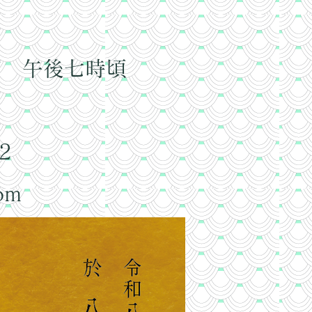
演 午後七時頃
2
om