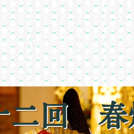
栄山 明王院 
写経会
春燈会-能と仏教の夕べ-
観月会
永代供養墓
十二回 春