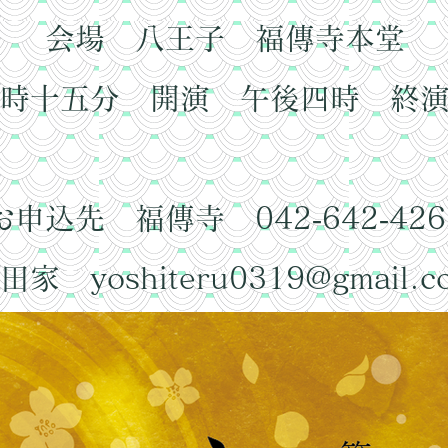
会場 八王子 福傳寺本堂
時十五分 開演 午後四時 終
お申込先 福傳寺 042‐642‐426
武田家
yoshiteru0319@gmail.c