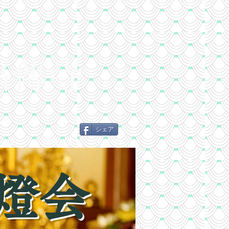
福傳寺
シェア
「燈」
問合せ先
アクセス
燈会