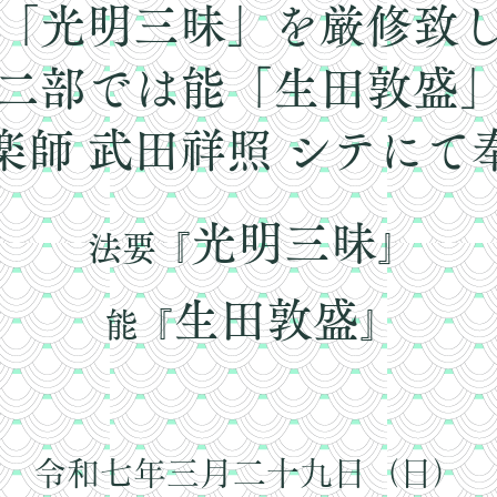
「光明三昧」を厳修致
二部では能「生田敦盛
楽師 武田祥照 シテにて
光明三昧
法要『
』
生田敦盛
能『
』
令和七年三月二十九日（日）