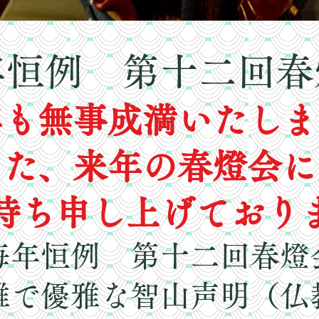
年恒例
第十二
回春
年も無事成満いたしま
また、来年の春燈会に
お待ち申し上げており
毎年恒例 第十二回春燈
雅で優雅な智山声明（仏