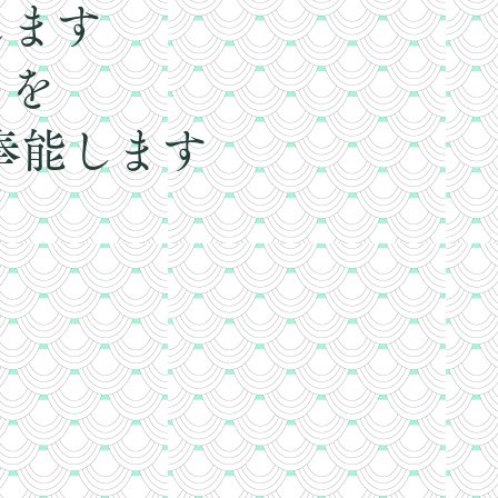
します
」を
奉能します