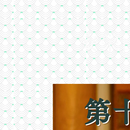
​
安
ホーム
お寺の縁起
駅前
第