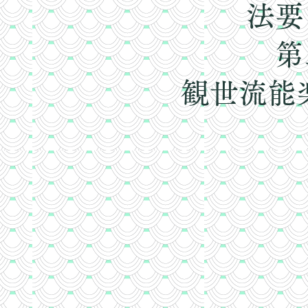
法要
第
観世流能