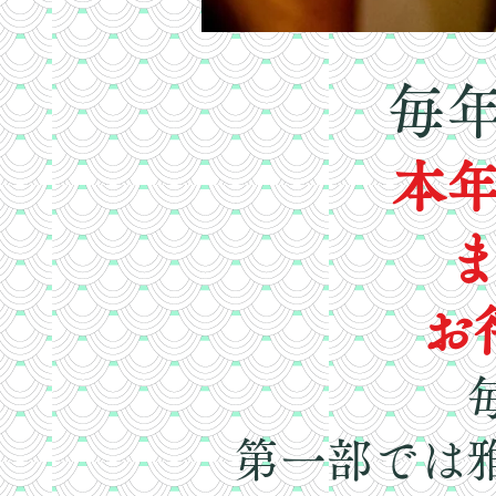
毎
本
​
第一部では