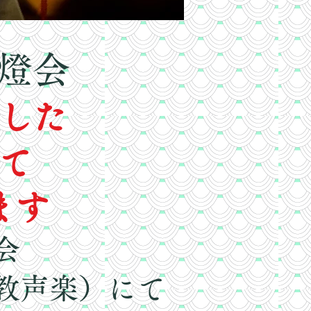
燈会
した
て
ます
会
教声楽）にて